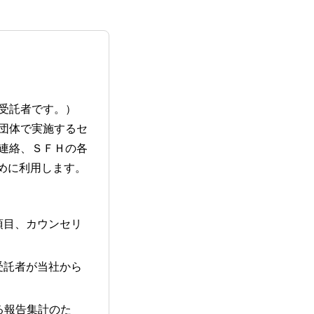
受託者です。）
団体で実施するセ
連絡、ＳＦＨの各
ために利用します。
項目、カウンセリ
受託者が当社から
る報告集計のた