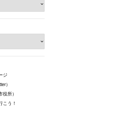
ージ
ter）
市役所）
行こう！