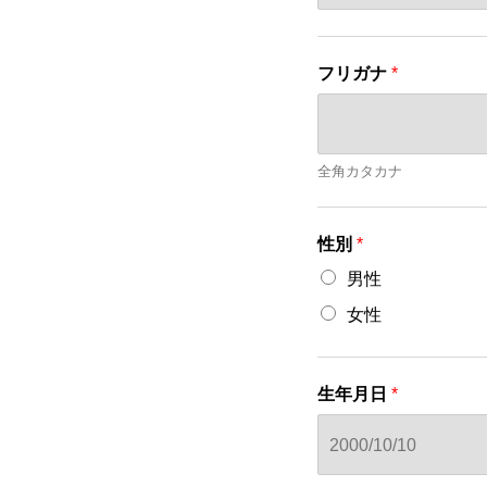
フリガナ
*
名
全角カタカナ
性別
*
男性
女性
生年月日
*