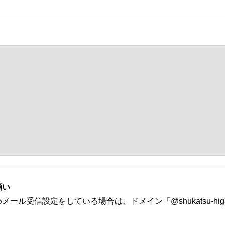
願い
ル受信設定をしている場合は、ドメイン「@shukatsu-higash
。