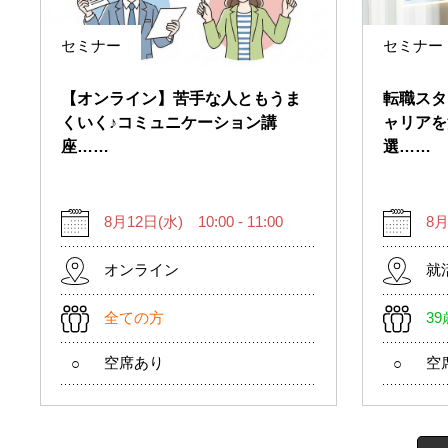
セミナー
セミナー
【オンライン】苦手な人ともうま
転職スタ
くいく♪コミュニケーション講
ャリアを
座……
選……
8月12日(水) 10:00 - 11:00
8月
オンライン
就
全ての方
3
空席あり
空
○
○