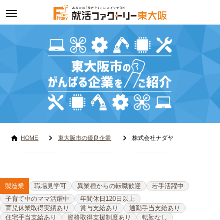
toggle
navigation
HOME
東大阪市の優良企業
株式会社ナダヤ
製造業
職場見学可
異業種からの転職歓迎
若手活躍中
子育て中のママ活躍中
年間休日120日以上
育児休業取得実績あり
賞与支給あり
通勤手当支給あり
住宅手当支給あり
資格取得支援制度あり
転勤なし