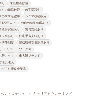
学可
未経験者歓迎
からの転職歓迎
若手活躍中
中のママ活躍中
シニア積極採用
120日以上
独自の特別休暇あり
業取得実績あり
賞与支給あり
当支給あり
住宅手当支給あり
た研修制度
資格取得支援制度あり
し
リモートワーク可
へ行こう！
東大阪ブランド
営優良法人
のづくり優良企業賞
イベントスケジュ
キャリアカウンセリング