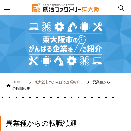
toggle
navigation
HOME
東大阪市のがんばる企業紹介
異業種から
の転職歓迎
異業種からの転職歓迎