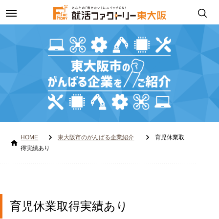
toggle
navigation
HOME
東大阪市のがんばる企業紹介
育児休業取
得実績あり
育児休業取得実績あり