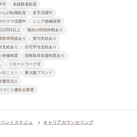
学可
未経験者歓迎
からの転職歓迎
若手活躍中
中のママ活躍中
シニア積極採用
120日以上
独自の特別休暇あり
業取得実績あり
賞与支給あり
当支給あり
住宅手当支給あり
た研修制度
資格取得支援制度あり
し
リモートワーク可
へ行こう！
東大阪ブランド
営優良法人
のづくり優良企業賞
イベントスケジュ
キャリアカウンセリング