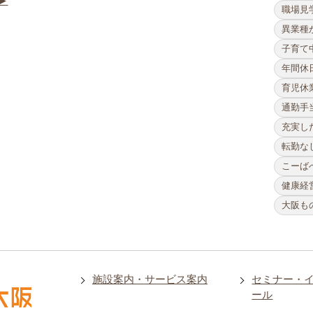
►
職場見
異業種
子育て
年間休日
育児休
通勤手
充実し
転勤な
こーば
健康経
大阪も
施設案内・サービス案内
セミナー・
ール