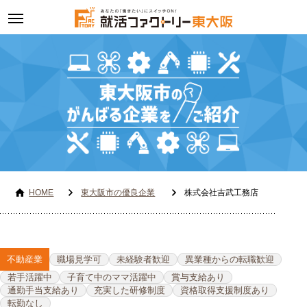
toggle
navigation
HOME
東大阪市の優良企業
株式会社吉武工務店
不動産業
職場見学可
未経験者歓迎
異業種からの転職歓迎
若手活躍中
子育て中のママ活躍中
賞与支給あり
通勤手当支給あり
充実した研修制度
資格取得支援制度あり
転勤なし