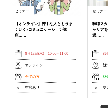
セミナー
セミナー
【オンライン】苦手な人ともうま
転職スタ
くいく♪コミュニケーション講
ャリアを
座……
選……
8月12日(水) 10:00 - 11:00
8月
オンライン
就
全ての方
3
空席あり
空
○
○