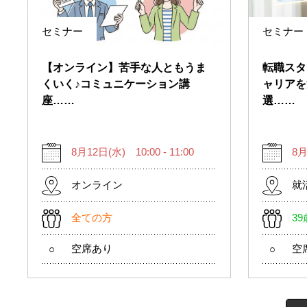
セミナー
セミナー
【オンライン】苦手な人ともうま
転職スタ
くいく♪コミュニケーション講
ャリアを
座……
選……
8月12日(水) 10:00 - 11:00
8月
オンライン
就
全ての方
3
空席あり
空
○
○